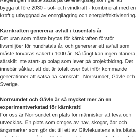
Regeringen måste satsa på de energislag som går att
bygga ut före 2030 - sol- och vindkraft - kombinerat med en
kraftig utbyggnad av energilagring och energieffektivisering.
Kärnkraften genererar avfall i tusentals år
Det uran som måste brytas för kärnkraften förstör
livsmiljöer för hundratals år, och genererar ett avfall som
måste förvaras säkert i 1000 år. Så långt kan ingen planera,
särskilt inte start-up bolag som lever på projektbidrag. Det
innebär såklart att det är totalt oseriöst inför kommande
generationer att satsa på kärnkraft i Norrsundet, Gävle och
Sverige.
Norrsundet och Gävle är så mycket mer än en
experimentverkstad för kärnkraft!
För oss är Norrsundet en plats för människor att leva och
utvecklas. En plats som omges av hav, skogar, åar och
ängsmarker som gör det till ett av Gävlekustens allra bästa