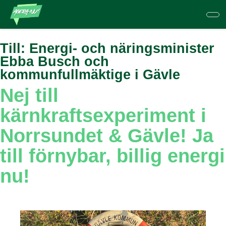
Hoppa
till
huvudinnehåll
Till:
Energi- och näringsminister
Ebba Busch och
kommunfullmäktige i Gävle
Nej till
kärnkraftsexperiment i
Norrsundet & Gävle! Ja
till förnybar, billig energi
nu!