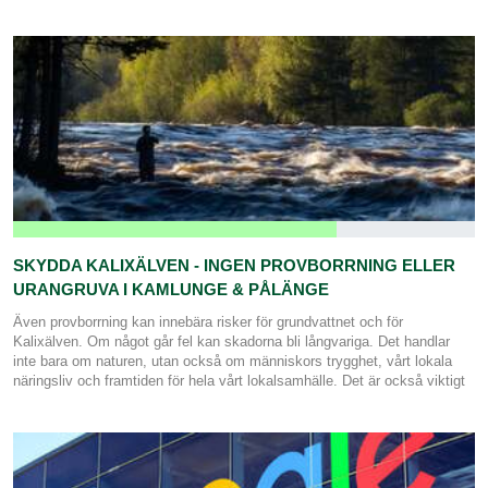
Dessa skogar har utvecklats under hundratals år och utgör livsmiljö för
en stor del av Sveriges hotade arter. När de avverkas försvinner
strukturer och ekologiska samband som inte kan ersättas av planterad
produktionsskog. • 670 000 hektar skog med oersättliga naturvärden
riskerar att avverkas inom cirka 26 år om nuvarande takt fortsätter. •
Cirka 1,2 miljoner hektar värdefull skog – kända värdekärnor och
sannolika kontinuitetsskogar – saknar idag skydd. Forskning och
myndighetsanalyser visar att all avverkning av kända värdekärnor och
kontinuitetsskogar behöver upphöra för att stoppa förlusten av biologisk
mångfald i skogslandskapet.
SKYDDA KALIXÄLVEN - INGEN PROVBORRNING ELLER
URANGRUVA I KAMLUNGE & PÅLÄNGE
Även provborrning kan innebära risker för grundvattnet och för
Kalixälven. Om något går fel kan skadorna bli långvariga. Det handlar
inte bara om naturen, utan också om människors trygghet, vårt lokala
näringsliv och framtiden för hela vårt lokalsamhälle. Det är också viktigt
därför att riksdagen har tagit bort både förbudet mot uranbrytning och
kommunernas veto. Det gör det svårare för enskilda kommuner,
markägare, samebyar, företag och privatpersoner att säga ifrån. När
lagstiftningen försvagas måste vi som bor här agera tillsammans.
Miljöpartiet i Kalix och Norrbotten vill att framtiden ska byggas på friska