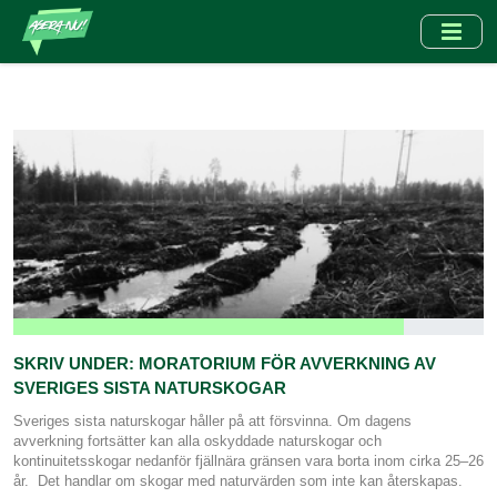
Hoppa
till
huvudinnehåll
SKRIV UNDER: MORATORIUM FÖR AVVERKNING AV
SVERIGES SISTA NATURSKOGAR
Sveriges sista naturskogar håller på att försvinna. Om dagens
avverkning fortsätter kan alla oskyddade naturskogar och
kontinuitetsskogar nedanför fjällnära gränsen vara borta inom cirka 25–26
år. Det handlar om skogar med naturvärden som inte kan återskapas.