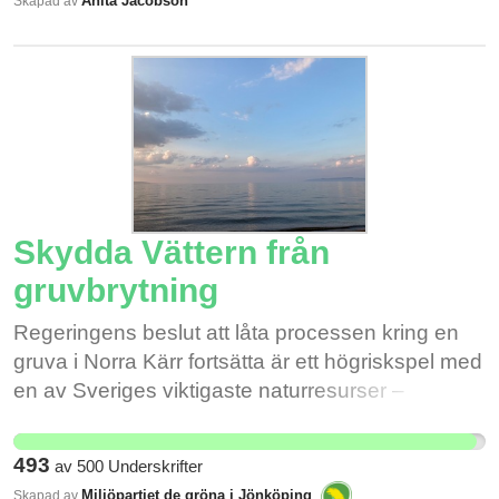
Anita Jacobson
Skapad av
serverhallsetablering som binder stora mängder
mark, el, effekt, vatten och data till globala
techbolag. Energi och effekt behövs för
klimatomställningen, och serverhallar ger ofta få
lokala jobb i förhållande till resursanvändningen.
Torsboda ska användas för verksamheter med
tydlig klimatnytta, lokalt värde, insyn, säkerhet
och stärkt svensk och europeisk digital rådighet.
Skydda Vättern från
gruvbrytning
Regeringens beslut att låta processen kring en
gruva i Norra Kärr fortsätta är ett högriskspel med
en av Sveriges viktigaste naturresurser –
Vätterns dricksvatten. Hundratusentals
människor är beroende av sjön för sitt dagliga
493
av
500
Underskrifter
dricksvatten. Ändå väljer regeringen att öppna
Miljöpartiet de gröna i Jönköping
Skapad av