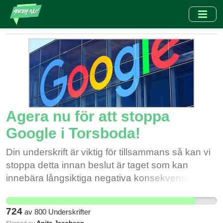
Hoppa
till
huvudinnehåll
Agera nu för att stoppa
Google i Torsboda!
Din underskrift är viktig för tillsammans så kan vi
stoppa detta innan beslut är taget som kan
innebära långsiktiga negativa konsekvenser inte
bara för oss som bor i Västernorrland utan hela
Sverige. Digital infrastruktur behövs, men
724
av
800
Underskrifter
Sundsvall och Timrå ska inte aktivt verka för en