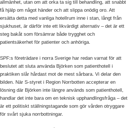
allmänhet, utan om att orka ta sig till behandling, att snabbt
få hjälp om något händer och att slippa onödig oro. Att
ersätta detta med vanliga hotellrum inne i stan, långt från
sjukhuset, är därför inte ett likvärdigt alternativ – det är ett
steg bakåt som försämrar både trygghet och
patientsäkerhet för patienter och anhöriga.
SPF:s företrädare i norra Sverige har redan varnat för att
beslutet att sluta använda Björken som patienthotell i
praktiken slår hårdast mot de mest sårbara. Vi delar den
bilden. När S-styret i Region Norrbotten accepterar en
lösning där Björken inte längre används som patienthotell,
handlar det inte bara om en teknisk upphandlingsfråga – det
är ett politiskt ställningstagande som gör vården otryggare
för svårt sjuka norrbottningar.