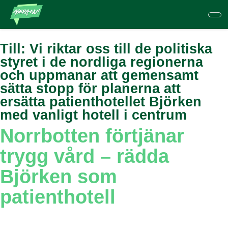
Hoppa
till
huvudinnehåll
Till:
Vi riktar oss till de politiska
styret i de nordliga regionerna
och uppmanar att gemensamt
sätta stopp för planerna att
ersätta patienthotellet Björken
med vanligt hotell i centrum
Norrbotten förtjänar
trygg vård – rädda
Björken som
patienthotell