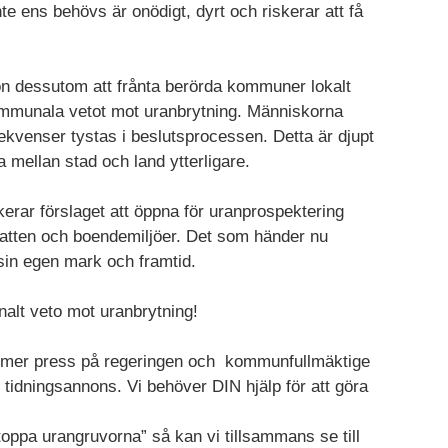
inte ens behövs är onödigt, dyrt och riskerar att få
ion dessutom att frånta berörda kommuner lokalt
 kommunala vetot mot uranbrytning. Människorna
venser tystas i beslutsprocessen. Detta är djupt
a mellan stad och land ytterligare.
erar förslaget att öppna för uranprospektering
vatten och boendemiljöer. Det som händer nu
 sin egen mark och framtid.
alt veto mot uranbrytning!
u mer press på regeringen och kommunfullmäktige
n tidningsannons. Vi behöver DIN hjälp för att göra
oppa urangruvorna” så kan vi tillsammans se till