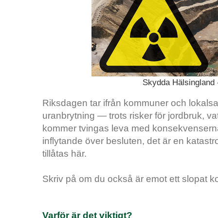
Skydda Hälsingland 
Riksdagen tar ifrån kommuner och lokalsam
uranbrytning — trots risker för jordbruk, 
kommer tvingas leva med konsekvenserna
inflytande över besluten, det är en katast
tillåtas här.
Skriv på om du också är emot ett slopat 
Varför är det viktigt?