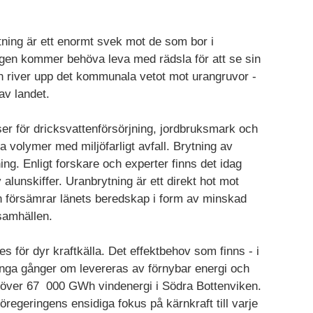
tning är ett enormt svek mot de som bor i
igen kommer behöva leva med rädsla för att se sin
h river upp det kommunala vetot mot urangruvor -
av landet.
er för dricksvattenförsörjning, jordbruksmark och
 volymer med miljöfarligt avfall. Brytning av
ing. Enligt forskare och experter finns det idag
 alunskiffer. Uranbrytning är ett direkt hot mot
en försämrar länets beredskap i form av minskad
lsamhällen.
es för dyr kraftkälla. Det effektbehov som finns - i
nga gånger om levereras av förnybar energi och
r över 67 000 GWh vindenergi i Södra Bottenviken.
öregeringens ensidiga fokus på kärnkraft till varje