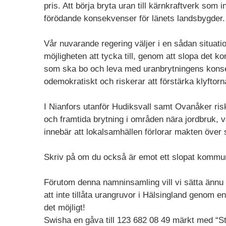
pris. Att börja bryta uran till kärnkraftverk som 
förödande konsekvenser för länets landsbygder.
Vår nuvarande regering väljer i en sådan situat
möjligheten att tycka till, genom att slopa det
som ska bo och leva med uranbrytningens konsek
odemokratiskt och riskerar att förstärka klyftorn
I Nianfors utanför Hudiksvall samt Ovanåker risk
och framtida brytning i områden nära jordbruk, 
innebär att lokalsamhällen förlorar makten över
Skriv på om du också är emot ett slopat kommun
Förutom denna namninsamling vill vi sätta änn
att inte tillåta urangruvor i Hälsingland genom e
det möjligt!
Swisha en gåva till 123 682 08 49 märkt med “St