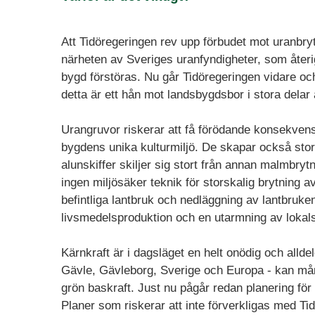
Att Tidöregeringen rev upp förbudet mot uranbry
närheten av Sveriges uranfyndigheter, som åter
bygd förstöras. Nu går Tidöregeringen vidare oc
detta är ett hån mot landsbygdsbor i stora delar 
Urangruvor riskerar att få förödande konsekvens
bygdens unika kulturmiljö. De skapar också stora
alunskiffer skiljer sig stort från annan malmbrytn
ingen miljösäker teknik för storskalig brytning av
befintliga lantbruk och nedläggning av lantbruk
livsmedelsproduktion och en utarmning av loka
Kärnkraft är i dagsläget en helt onödig och alldel
Gävle, Gävleborg, Sverige och Europa - kan må
grön baskraft. Just nu pågår redan planering fö
Planer som riskerar att inte förverkligas med Tid