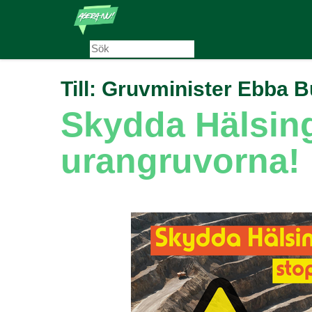
Hoppa
till
huvudinnehåll
Till:
Gruvminister Ebba B
Skydda Hälsing
urangruvorna!