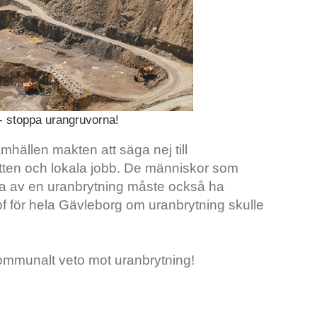
- stoppa urangruvorna!
hällen makten att säga nej till
vatten och lokala jobb. De människor som
 av en uranbrytning måste också ha
rof för hela Gävleborg om uranbrytning skulle
kommunalt veto mot uranbrytning!