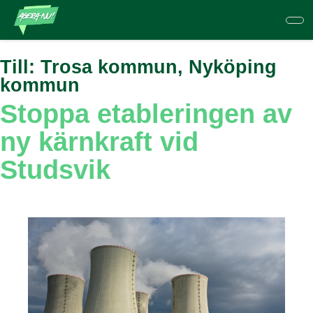
Hoppa
till
huvudinnehåll
Till:
Trosa kommun, Nyköping
kommun
Stoppa etableringen av
ny kärnkraft vid
Studsvik