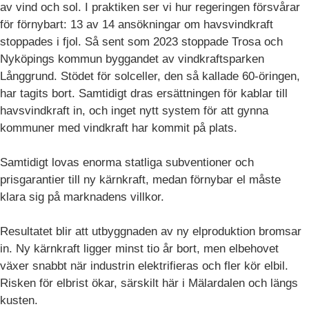
av vind och sol. I praktiken ser vi hur regeringen försvårar
för förnybart: 13 av 14 ansökningar om havsvindkraft
stoppades i fjol. Så sent som 2023 stoppade Trosa och
Nyköpings kommun byggandet av vindkraftsparken
Långgrund. Stödet för solceller, den så kallade 60-öringen,
har tagits bort. Samtidigt dras ersättningen för kablar till
havsvindkraft in, och inget nytt system för att gynna
kommuner med vindkraft har kommit på plats.
Samtidigt lovas enorma statliga subventioner och
prisgarantier till ny kärnkraft, medan förnybar el måste
klara sig på marknadens villkor.
Resultatet blir att utbyggnaden av ny elproduktion bromsar
in. Ny kärnkraft ligger minst tio år bort, men elbehovet
växer snabbt när industrin elektrifieras och fler kör elbil.
Risken för elbrist ökar, särskilt här i Mälardalen och längs
kusten.