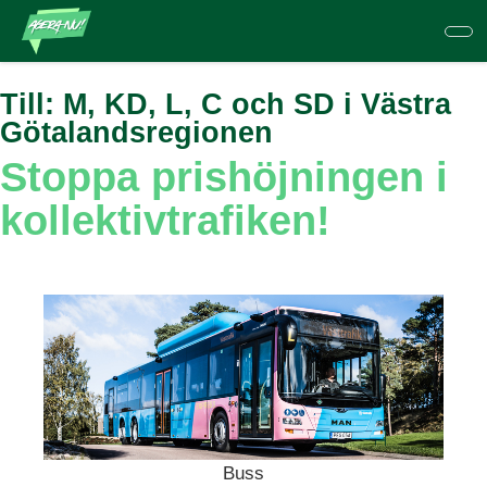
Hoppa
till
huvudinnehåll
Till:
M, KD, L, C och SD i Västra
Götalandsregionen
Stoppa prishöjningen i
kollektivtrafiken!
Buss