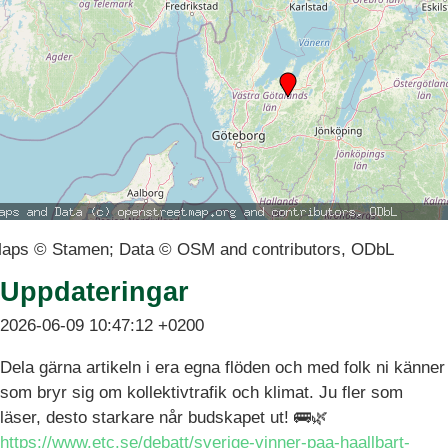
aps © Stamen; Data © OSM and contributors, ODbL
Uppdateringar
2026-06-09 10:47:12 +0200
Dela gärna artikeln i era egna flöden och med folk ni känner
som bryr sig om kollektivtrafik och klimat. Ju fler som
läser, desto starkare når budskapet ut! 🚌🌿
https://www.etc.se/debatt/sverige-vinner-paa-haallbart-